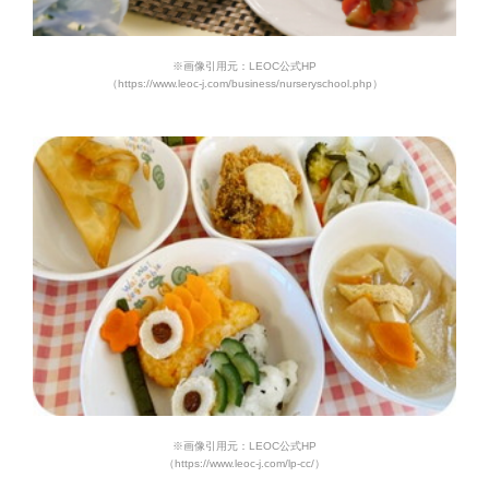
※画像引用元：LEOC公式HP
（https://www.leoc-j.com/business/nurseryschool.php）
※画像引用元：LEOC公式HP
（https://www.leoc-j.com/lp-cc/）