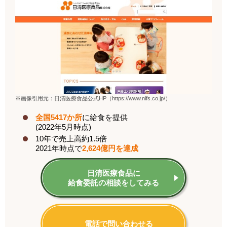
※画像引用元：日清医療食品公式HP（https://www.nifs.co.jp/）
全国5417か所
に
給食を提供
(2022年5月時点)
10年で売上高約1.5倍
2021年時点で
2,624億円を達成
日清医療食品に
給食委託の相談をしてみる
電話で問い合わせる