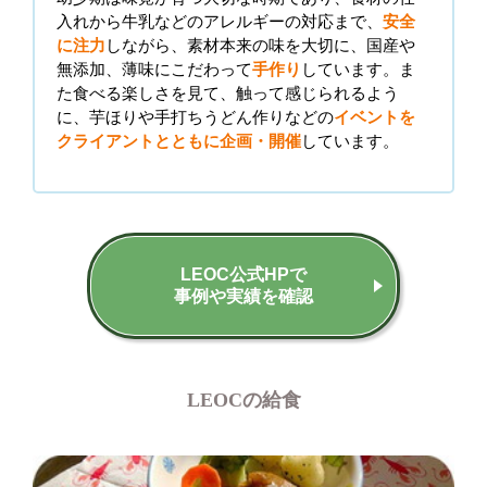
入れから牛乳などのアレルギーの対応まで、
安全
に注力
しながら、素材本来の味を大切に、国産や
無添加、薄味にこだわって
手作り
しています。ま
た食べる楽しさを見て、触って感じられるよう
に、芋ほりや手打ちうどん作りなどの
イベントを
クライアントとともに企画・開催
しています。
LEOC公式HPで
事例や実績を確認
LEOCの給食