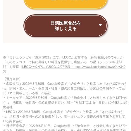
日清医療食品を
詳しく見る
※『ミシュランガイド東京 2021』にて、LEOCが運営する「薪焼 銀座おのでら」が
「そのカテゴリーで特に美味しい料理を提供する店舗」の一つ星（フランス料理部
門）を獲得（
LEOC公式HPにて2020/12/07発表：https://www.leoc-j.com/news/?p=349
3）
【選定条件】
・名阪食品：2022年8月30日、Google検索で「給食会社」と検索し出てきた137社のう
ち、病院・老人ホーム・保育園・社食・寮の給食に対応し、各施設の事例をすべて公
式ＨＰに掲載している唯一の会社
・ミールケア：2022年8月30日、Google検索で「給食会社」と検索し出てきた137社の
うち、幼稚園・保育園への給食提供を行い、唯一“考食師”による「食育」に特化した給
食会社
・LEOC：2022年8月30日、Google検索で「給食会社」と検索し出てきた137社のう
ち、幼稚園・保育園への給食提供を行い、唯一ミシュラン獲得の外食事業を運営して
いる給食会社
・日清医療食品：2022年8月30日、Google検索で「給食会社」と検索し出てきた137社
のうち、幼稚園・保育園への給食提供を行い、最も多い5300か所への給食提供実績を