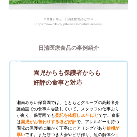
※画像引用元：日清医療食品公式HP
（https://www.nifs.co.jp/business/nurture-service/）
日清医療食品の事例紹介
事例
1
園児からも保護者からも
好評の食事と対応
湘南みらい保育園では、もともとグループの高齢者介
護施設での食事を委託していて、スタッフの仕事ぶり
が良く、保育園でも
委託を依頼し10年ほど
です。食事
は
園児がお替わりするほど好評
で、アレルギーを持つ
園児の保護者に細かく丁寧にヒアリングがあり
信頼が
厚い
です。また餅つき大会やピザ作り、魚の解体ショ