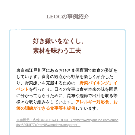
LEOCの事例紹介
事例
1
好き嫌いをなくし、
素材を味わう工夫
東京都江戸川区にあるおひさま保育園で給食の委託を
しています。食育の観点から野菜を楽しく紹介した
り、野菜嫌いを克服するための
「野菜バイキング」イ
ベント
を行ったり。日々の食事は食材本来の味を園児
に分かってもらうために、昆布や鰹節で出汁を取る等
様々な取り組みをしています。
アレルギー対応食、お
箸の訓練ができる食事等も提供
しています。
※参照元：広報ONODERA GROUP（https://www.youtube.com/embe
d/zt820KIf7Zc?rel=0&wmode=transparent）