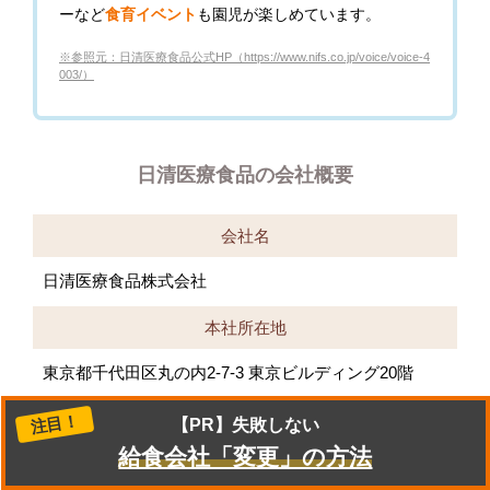
ーなど
食育イベント
も園児が楽しめています。
※参照元：日清医療食品公式HP（https://www.nifs.co.jp/voice/voice-4
003/）
日清医療食品の会社概要
会社名
日清医療食品株式会社
本社所在地
東京都千代田区丸の内2-7-3 東京ビルディング20階
対応エリア
注目！
【PR】失敗しない
給食会社「変更」の方法
全国