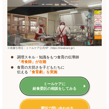
※画像引用元：ミールケア公式HP（https://mealcare.jp/）
調理スキル・知識をもつ食育の伝導師
「考食師」が在籍
食育の大切さを
子どもたちに
伝える
「食育劇」を実施
ミールケアに
給食委託の相談をしてみる
電話で問い合わせる