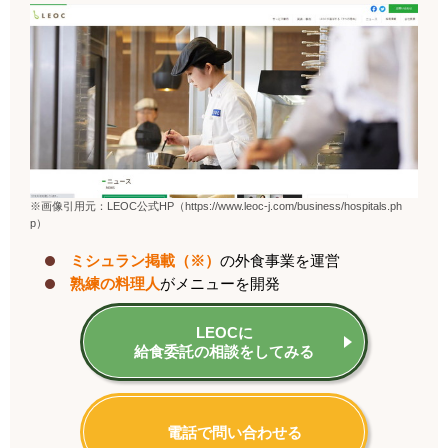
※画像引用元：LEOC公式HP（https://www.leoc-j.com/business/hospitals.ph
p）
ミシュラン掲載（※）
の
外食事業を運営
熟練の料理人
が
メニューを開発
LEOCに
給食委託の相談をしてみる
電話で問い合わせる