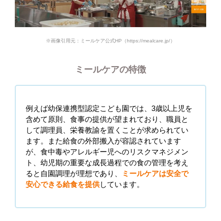
※画像引用元：ミールケア公式HP（https://mealcare.jp/）
ミールケアの特徴
例えば幼保連携型認定こども園では、3歳以上児を
含めて原則、食事の提供が望まれており、職員と
して調理員、栄養教諭を置くことが求められてい
ます。また給食の外部搬入が容認されています
が、食中毒やアレルギー児へのリスクマネジメン
ト、幼児期の重要な成長過程での食の管理を考え
ると自園調理が理想であり、
ミールケアは安全で
安心できる給食を提供
しています。