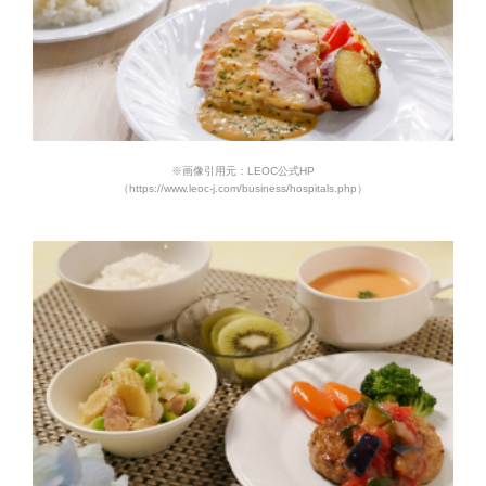
※画像引用元：LEOC公式HP
（https://www.leoc-j.com/business/hospitals.php）