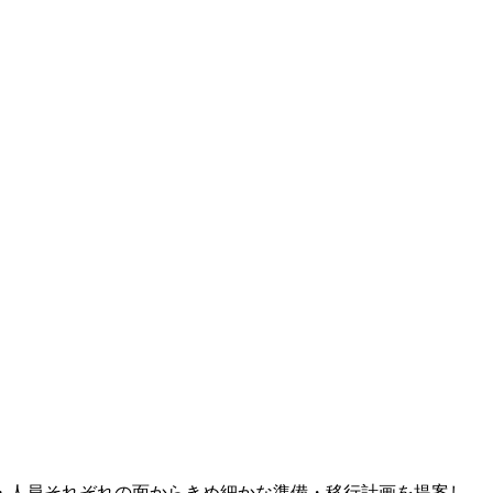
・人員それぞれの面からきめ細かな準備・移行計画を提案し、