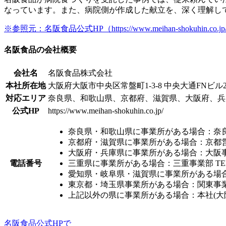
なっています。また、病院側が作成した献立を、
深く理解し
※参照元：名阪食品公式HP（https://www.meihan-shokuhin.co.jp/blog/
名阪食品の会社概要
会社名
名阪食品株式会社
本社所在地
大阪府大阪市中央区常盤町1-3-8 中央大通FNビル2
対応エリア
奈良県、和歌山県、京都府、滋賀県、大阪府、兵
公式HP
https://www.meihan-shokuhin.co.jp/
奈良県・和歌山県に事業所がある場合：奈良事業部 T
京都府・滋賀県に事業所がある場合：京都営業所 TE
大阪府・兵庫県に事業所がある場合：大阪事業部 TE
電話番号
三重県に事業所がある場合：三重事業部 TEL 059
愛知県・岐阜県・滋賀県に事業所がある場合：愛知事
東京都・埼玉県事業所がある場合：関東事業部 TEL
上記以外の県に事業所がある場合：本社(大阪府) TEL 
名阪食品公式HPで