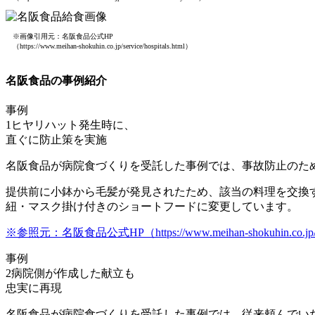
※画像引用元：名阪食品公式HP
（https://www.meihan-shokuhin.co.jp/service/hospitals.html）
名阪食品の事例紹介
事例
1
ヒヤリハット発生時に、
直ぐに防止策を実施
名阪食品が病院食づくりを受託した事例では、事故防止のた
提供前に小鉢から毛髪が発見されたため、該当の料理を交換
紐・マスク掛け付きのショートフードに変更
しています。
※参照元：名阪食品公式HP（https://www.meihan-shokuhin.co.jp/solu
事例
2
病院側が作成した献立も
忠実に再現
名阪食品が病院食づくりを受託した事例では、従来頼んでい