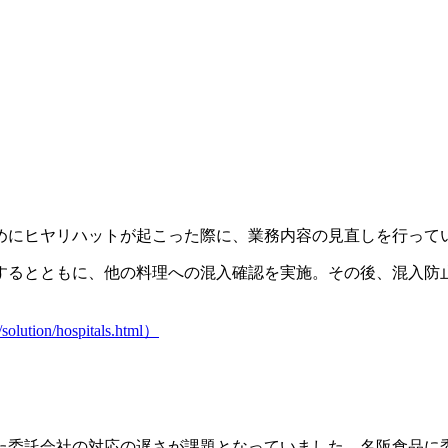
めにヒヤリハットが起こった際に、
業務内容の見直し
を行って
するとともに、他の料理への混入確認を実施。その後、混入防
tion/hospitals.html）
た委託会社の対応の遅さが課題となっていました。名阪食品に