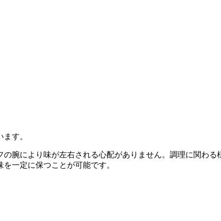
います。
フの腕により味が左右される心配がありません
。調理に関わる
味を一定に保つことが可能です。