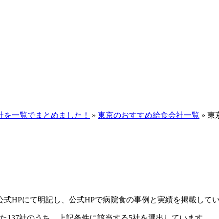
社を一覧でまとめました！
»
東京のおすすめ給食会社一覧
»
東
式HPにて明記し、公式HPで病院食の事例と実績を掲載して
出てきた137社のうち、上記条件に該当する5社を選出しています。