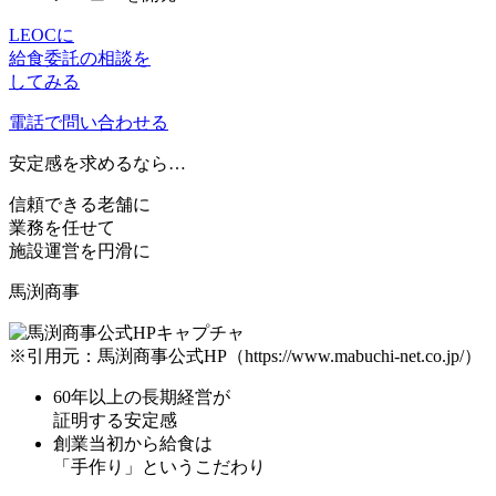
LEOCに
給食委託の相談を
してみる
電話で問い合わせる
安定感
を求めるなら…
信頼できる老舗に
業務を任せて
施設運営を円滑に
馬渕商事
※引用元：馬渕商事公式HP（https://www.mabuchi-net.co.jp/）
60年以上
の長期経営が
証明する安定感
創業当初から給食は
「手作り」というこだわり