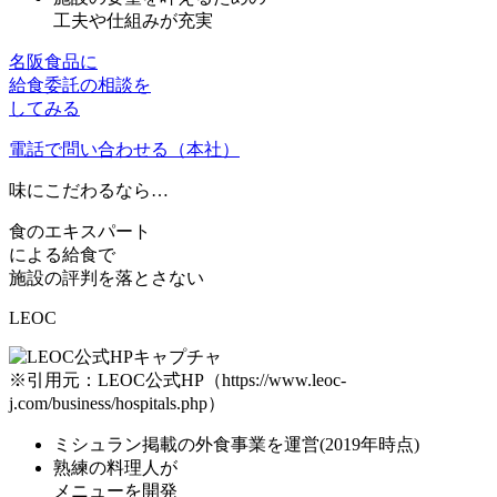
工夫や仕組みが充実
名阪食品に
給食委託の相談を
してみる
電話で問い合わせる（本社）
味にこだわる
なら…
食のエキスパート
による給食で
施設の評判を落とさない
LEOC
※引用元：LEOC公式HP（https://www.leoc-
j.com/business/hospitals.php）
ミシュラン掲載
の外食事業を運営(2019年時点)
熟練の料理人
が
メニューを開発