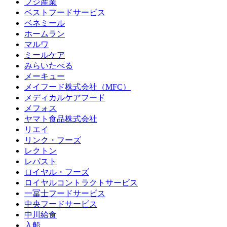
フジ産業
ベストフードサービス
ベネミール
ホームラン
マルワ
ミールケア
みらいたべる
メーキュー
メイフード株式会社（MFC）
メディカルケアフード
メフォス
ヤマト食品株式会社
リエイ
リンク・フーズ
レクトン
レパスト
ロイヤル・フーズ
ロイヤルコントラクトサービス
一冨士フードサービス
中央フードサービス
中川給食
入船