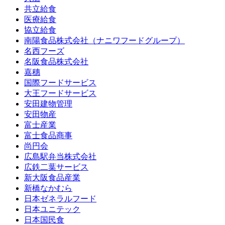
共立給食
医療給食
協立給食
南陽食品株式会社（ナニワフードグループ）
名西フーズ
名阪食品株式会社
嘉穗
国際フードサービス
大王フードサービス
安田建物管理
安田物産
富士産業
富士食品商事
尚円会
広島駅弁当株式会社
広鉄二葉サービス
新大阪食品産業
新橋なかむら
日本ゼネラルフード
日本ユニテック
日本国民食