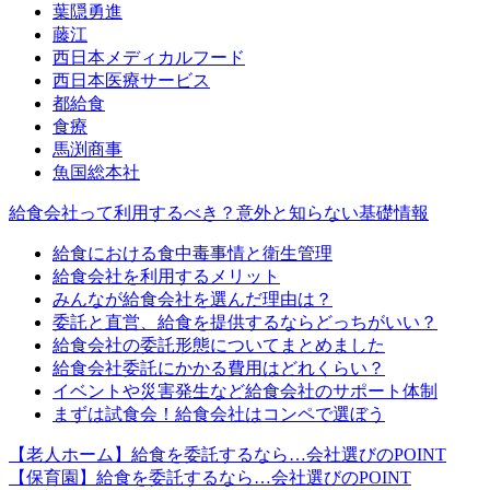
葉隠勇進
藤江
西日本メディカルフード
西日本医療サービス
都給食
食療
馬渕商事
魚国総本社
給食会社って利用するべき？意外と知らない基礎情報
給食における食中毒事情と衛生管理
給食会社を利用するメリット
みんなが給食会社を選んだ理由は？
委託と直営、給食を提供するならどっちがいい？
給食会社の委託形態についてまとめました
給食会社委託にかかる費用はどれくらい？
イベントや災害発生など給食会社のサポート体制
まずは試食会！給食会社はコンペで選ぼう
【老人ホーム】給食を委託するなら…会社選びのPOINT
【保育園】給食を委託するなら…会社選びのPOINT