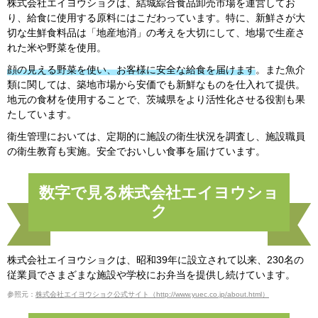
株式会社エイヨウショクは、結城綜合食品卸売市場を運営してお
り、給食に使用する原料にはこだわっています。特に、新鮮さが大
切な生鮮食料品は「地産地消」の考えを大切にして、地場で生産さ
れた米や野菜を使用。
顔の見える野菜を使い、お客様に安全な給食を届けます
。また魚介
類に関しては、築地市場から安価でも新鮮なものを仕入れて提供。
地元の食材を使用することで、茨城県をより活性化させる役割も果
たしています。
衛生管理においては、定期的に施設の衛生状況を調査し、施設職員
の衛生教育も実施。安全でおいしい食事を届けています。
数字で見る株式会社エイヨウショ
ク
株式会社エイヨウショクは、昭和39年に設立されて以来、230名の
従業員でさまざまな施設や学校にお弁当を提供し続けています。
参照元：
株式会社エイヨウショク公式サイト（http://www.yuec.co.jp/about.html）